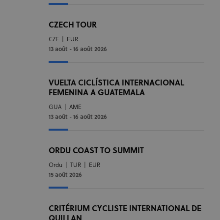
Fournisseur /
Nom
Expiration
Description
Domaine
CZECH TOUR
CookieScriptConsent
1 mois
Ce cookie est
CookieScript
www.uci.org
utilisé par le
CZE
|
EUR
service
13 août - 16 août 2026
Cookie-
Script.com
pour
mémoriser
les
VUELTA CICLÍSTICA INTERNACIONAL
préférences
FEMENINA A GUATEMALA
de
consentement
des visiteurs
GUA
|
AME
en matière de
13 août - 16 août 2026
cookies. Il est
nécessaire
que la
bannière de
cookies
ORDU COAST TO SUMMIT
Cookie-
Script.com
Ordu
|
TUR
|
EUR
fonctionne
15 août 2026
correctement.
CRITÉRIUM CYCLISTE INTERNATIONAL DE
QUILLAN