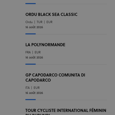
l'application.
Les cookies de
ce domaine ont
une durée de
ORDU BLACK SEA CLASSIC
vie d'un an.
Ordu
|
TUR
|
EUR
_fbp
3 mois
Utilisé par
Meta Platform Inc.
.uci.org
Facebook pour
16 août 2026
fournir une
série de
produits
publicitaires
tels que les
LA POLYNORMANDE
enchères en
temps réel
FRA
|
EUR
d'annonceurs
16 août 2026
tiers
GP CAPODARCO COMUNITA DI
CAPODARCO
ITA
|
EUR
16 août 2026
TOUR CYCLISTE INTERNATIONAL FÉMININ