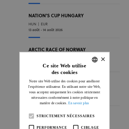
NATION'S CUP HUNGARY
HUN
|
EUR
13 août - 14 août 2026
ARCTIC RACE OF NORWAY
×
NOR
|
EUR
13 août - 16 août 2026
Ce site Web utilise
des cookies
ENGLISH
Notre site Web utilise des cookies pour améliorer
CZECH TOUR
FRENCH
l'expérience utilisateur. En utilisant notre site Web,
vous acceptez uniquement les cookies strictement
CZE
|
EUR
nécessaires conformément à notre politique en
13 août - 16 août 2026
matière de cookies.
En savoir plus
STRICTEMENT NÉCESSAIRES
VUELTA CICLÍSTICA INTERNACIONAL
FEMENINA A GUATEMALA
PERFORMANCE
CIBLAGE