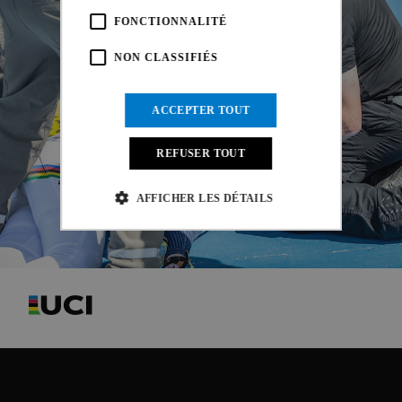
FONCTIONNALITÉ
NON CLASSIFIÉS
ACCEPTER TOUT
REFUSER TOUT
AFFICHER LES DÉTAILS
Strictement nécessaires
Performance
Ciblage
Fonctionnalité
Non classifiés
Les cookies strictement nécessaires habilitent des
fonctionnalités de base du site Web telles que la
connexion des utilisateurs et la gestion des comptes.
Le site Web ne peut pas être utilisé correctement sans
les cookies strictement nécessaires.