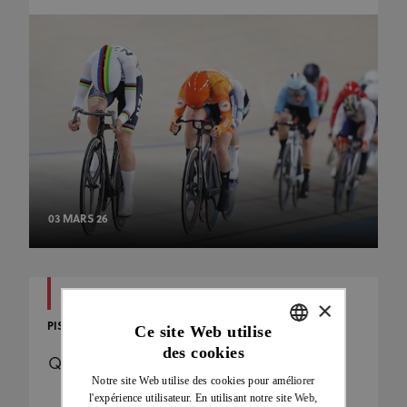
03 MARS 26
×
PISTE
Ce site Web utilise
des cookies
ENGLISH
Qu’est-ce que le cyclisme sur piste ?
Notre site Web utilise des cookies pour améliorer
FRENCH
l'expérience utilisateur. En utilisant notre site Web,