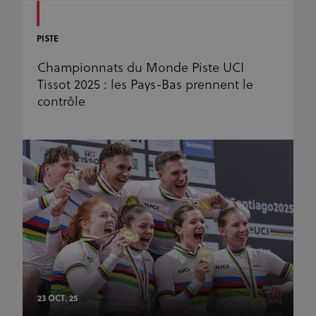
pour les
l'utilisation des
rapports
visiteurs, les
d'analyse du
événements, le
site.
PISTE
marketing cible
et peut
également
Championnats du Monde Piste UCI
mesurer les
performances
Tissot 2025 : les Pays-Bas prennent le
et la stabilité de
l'application.
contrôle
Les cookies de
ce domaine ont
une durée de
vie d'un an.
_fbp
3 mois
Utilisé par
Meta Platform Inc.
.uci.org
Facebook pour
fournir une
série de
produits
publicitaires
tels que les
enchères en
temps réel
d'annonceurs
tiers
23 OCT. 25