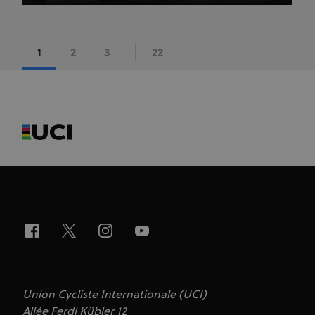
1
2
3
22
Union Cycliste Internationale (UCI)
Allée Ferdi Kübler 12