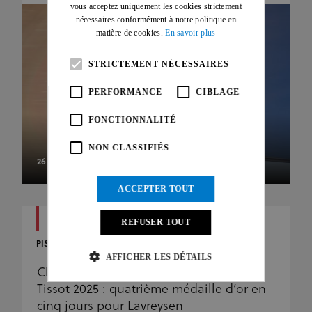
vous acceptez uniquement les cookies strictement
nécessaires conformément à notre politique en
matière de cookies.
En savoir plus
STRICTEMENT NÉCESSAIRES
PERFORMANCE
CIBLAGE
FONCTIONNALITÉ
NON CLASSIFIÉS
26 FÉVR. 26
ACCEPTER TOUT
REFUSER TOUT
PISTE
AFFICHER LES DÉTAILS
Championnats du Monde Piste UCI
Tissot 2025 : quatrième médaille d’or en
cinq jours pour Lavreysen
Strictement nécessaires
Performance