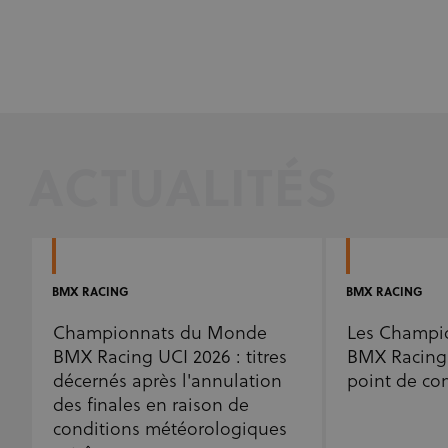
les cookies strictement nécessaires.
Fournisseur /
Nom
Expiration
Description
Domaine
CookieScriptConsent
1 mois
Ce cookie est
CookieScript
www.uci.org
utilisé par le
service
Cookie-
Script.com
pour
mémoriser
ACTUALITÉS
les
préférences
de
consentement
des visiteurs
en matière de
cookies. Il est
nécessaire
que la
BMX RACING
BMX RACING
bannière de
cookies
Cookie-
Championnats du Monde
Les Champi
Script.com
BMX Racing UCI 2026 : titres
BMX Racing 
fonctionne
correctement.
décernés après l'annulation
point de c
des finales en raison de
conditions météorologiques