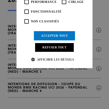
2026
PERFORMANCE
CIBLAGE
FONCTIONNALITÉ
NON CLASSIFIÉS
INTENTIONS DE DIFFUSION - COUPE DU
MONDE BMX RACING UCI 2026 - SARRIANS
(FRA) - MANCHE 1
ACCEPTER TOUT
INTENTIONS DE DIFFUSION - COUPE DU
REFUSER TOUT
MONDE BMX RACING UCI 2026 - SARRIANS
(FRA) - MANCHE 2
AFFICHER LES DÉTAILS
INTENTIONS DE DIFFUSION - COUPE DU
MONDE BMX RACING UCI 2026 - PAPENDAL
(NED) - MANCHE 3
Strictement nécessaires
Performance
INTENTIONS DE DIFFUSION - COUPE DU
Ciblage
Fonctionnalité
Non classifiés
MONDE BMX RACING UCI 2026 - PAPENDAL
(NED) - MANCHE 4
Les cookies strictement nécessaires habilitent des
fonctionnalités de base du site Web telles que la
connexion des utilisateurs et la gestion des comptes.
Le site Web ne peut pas être utilisé correctement sans