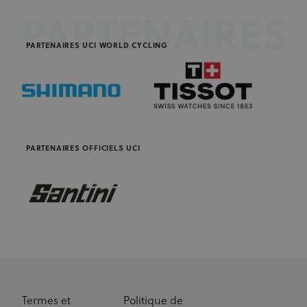
et la stabilité de
l'application.
PARTENAIRES
Les cookies de
ce domaine ont
une durée de
PARTENAIRES UCI WORLD CYCLING
vie d'un an.
_fbp
3 mois
Utilisé par
Meta Platform Inc.
.uci.org
Facebook pour
fournir une
série de
produits
publicitaires
tels que les
enchères en
temps réel
PARTENAIRES OFFICIELS UCI
d'annonceurs
tiers
Termes et
Politique de