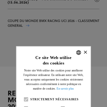
(13.06.2026)
COUPE DU MONDE BMX RACING UCI 2026 - CLASSEMENT
GENERAL
×
Ce site Web utilise
des cookies
ENGLISH
Notre site Web utilise des cookies pour améliorer
FRENCH
l'expérience utilisateur. En utilisant notre site Web,
vous acceptez uniquement les cookies strictement
nécessaires conformément à notre politique en
matière de cookies.
En savoir plus
REGARDER LA COUPE DU
MONDE BMX RACING UCI
STRICTEMENT NÉCESSAIRES