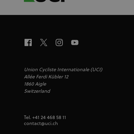
ajs_user_id
Segment.io I
segment
_fbp
Meta Platfor
.uci.org
Union Cycliste Internationale (UCI)
Allée Ferdi Kübler 12
1860 Aigle
Switzerland
Tel. +41 24 468 58 11
contact@uci.ch