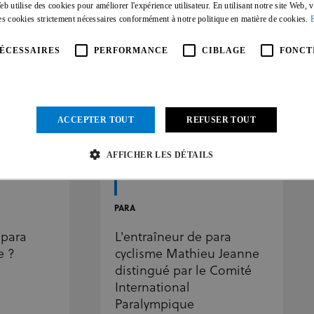
eb utilise des cookies pour améliorer l'expérience utilisateur. En utilisant notre site Web, 
s cookies strictement nécessaires conformément à notre politique en matière de cookies.
ÉCESSAIRES
PERFORMANCE
CIBLAGE
FONCT
ACCEPTER TOUT
REFUSER TOUT
26 MARS 26
AFFICHER LES DÉTAILS
Strictement nécessaires
Performance
Ciblage
Fonctionnalité
Non classifié
PARA
res habilitent des fonctionnalités de base du site Web telles que la connexion des utilisateurs et la
 para
L'entraîneur de para
rectement sans les cookies strictement nécessaires.
e ?
cyclisme Mathieu Jeanne
rnisseur /
distingué par le Comité
Expiration
Description
maine
International
1 mois
Ce cookie est utilisé par le service Cookie-Script.com pour mémorise
kieScript
Paralympique
.uci.org
consentement des visiteurs en matière de cookies. Il est nécessaire q