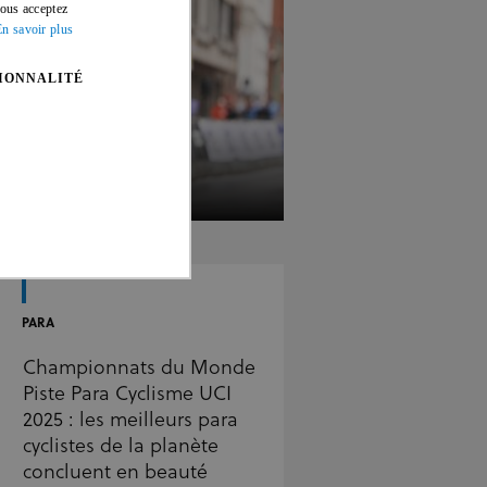
ENGLISH
vous acceptez
En savoir plus
FRENCH
IONNALITÉ
17 MARS 26
s
PARA
 gestion des comptes. Le site
Championnats du Monde
Piste Para Cyclisme UCI
2025 : les meilleurs para
cyclistes de la planète
r les préférences de
concluent en beauté
ue la bannière de cookies