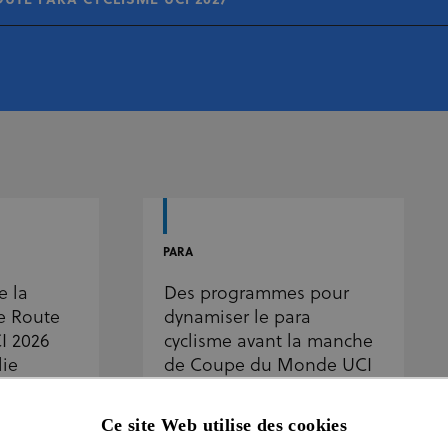
TE PARA CYCLISME UCI 2027
PARA
e la
Des programmes pour
 Route
dynamiser le para
I 2026
cyclisme avant la manche
lie
de Coupe du Monde UCI
de Chiang Mai
Ce site Web utilise des cookies