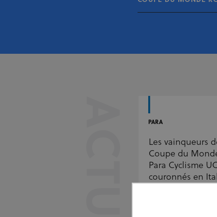
COUPE DU MONDE ROU
PARA
Les vainqueurs d
Coupe du Monde
Para Cyclisme UC
couronnés en Ita