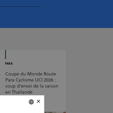
PARA
Coupe du Monde Route
Para Cyclisme UCI 2026 :
coup d'envoi de la saison
en Thaïlande
×