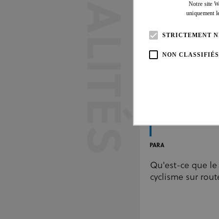
ACTUALITÉS
Notre site W
uniquement le
STRICTEMENT N
NON CLASSIFIÉS
11 MAI 26
PARA
Les cookies strictement nécessai
Qu'est-ce que le
Web ne peut pas être utilisé cor
cyclisme sur rout
Fou
Nom
Do
CookieScriptConsent
Coo
www