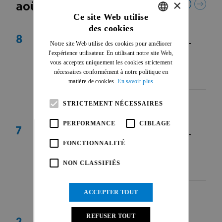
×
août 2026
Ce site Web utilise
des cookies
ENGLISH
8
UEC TRIALS EUROPEAN CONTINENTAL
Notre site Web utilise des cookies pour améliorer
FRENCH
CHAMPIONSHIPS
l'expérience utilisateur. En utilisant notre site Web,
vous acceptez uniquement les cookies strictement
Valberg
|
FRA
|
EUR
nécessaires conformément à notre politique en
07 août - 09 août 2026
matière de cookies.
En savoir plus
STRICTEMENT NÉCESSAIRES
PERFORMANCE
CIBLAGE
7
UEC TRIALS EUROPEAN CONTINENTAL
CHAMPIONSHIPS
FONCTIONNALITÉ
Valberg
|
FRA
|
EUR
NON CLASSIFIÉS
07 août - 09 août 2026
ACCEPTER TOUT
REFUSER TOUT