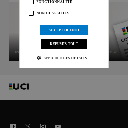
FONCTIONNALITÉ
NON CLASSIFIÉS
ACCEPTER TOUT
REFUSER TOUT
09 FÉVR. 26
05 FÉVR. 26
AFFICHER LES DÉTAILS
Strictement nécessaires
Performance
Ciblage
Fonctionnalité
Non classifiés
Les cookies strictement nécessaires habilitent des
fonctionnalités de base du site Web telles que la
connexion des utilisateurs et la gestion des comptes.
Le site Web ne peut pas être utilisé correctement sans
les cookies strictement nécessaires.
Fournisseur /
Nom
Expiration
Description