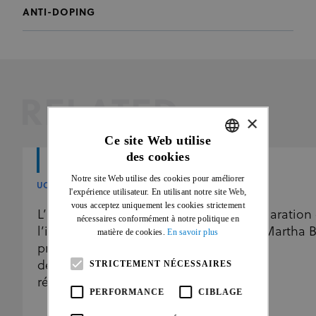
ANTI-DOPING
RELATED
×
Ce site Web utilise
des cookies
ENGLISH
Notre site Web utilise des cookies pour améliorer
FRENCH
UCI
UCI
l'expérience utilisateur. En utilisant notre site Web,
vous acceptez uniquement les cookies strictement
L’UCI renforce encore
Déclaration 
nécessaires conformément à notre politique en
l’indépendance de son
de Martha 
matière de cookies.
En savoir plus
programme antidopage en
STRICTEMENT NÉCESSAIRES
déléguant la gestion des
résultats à l’ITA
PERFORMANCE
CIBLAGE