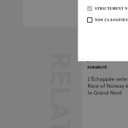
STRICTEMENT N
NON CLASSIFIÉS
RELATED
DURABILITÉ
L’Échappée verte 
Les cookies strictement nécessai
Race of Norway él
Web ne peut pas être utilisé cor
le Grand Nord
Fou
Nom
Do
CookieScriptConsent
Coo
www