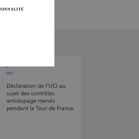
IONNALITÉ
UCI
s
Déclaration de l'UCI au
 gestion des comptes. Le site
sujet des contrôles
antidopage menés
pendant le Tour de France
r les préférences de
ue la bannière de cookies