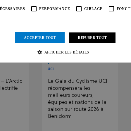
ÉCESSAIRES
PERFORMANCE
CIBLAGE
FONCT
L’UCI ne fera pas d’autres commentaires à ce stade.
ACCEPTER TOUT
REFUSER TOUT
AFFICHER LES DÉTAILS
UCI
Strictement nécessaires
Performance
Ciblage
Fonctionnalité
Non classifié
– L’Arctic
Le Gala du Cyclisme UCI
res habilitent des fonctionnalités de base du site Web telles que la connexion des utilisateurs et la
ectrifie
récompensera les
rectement sans les cookies strictement nécessaires.
meilleurs coureurs,
rnisseur /
Expiration
Description
équipes et nations de la
maine
saison sur route 2026 à
1 mois
Ce cookie est utilisé par le service Cookie-Script.com pour mémorise
kieScript
Benidorm
.uci.org
consentement des visiteurs en matière de cookies. Il est nécessaire q
Cookie-Script.com fonctionne correctement.