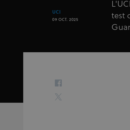
L'UCI
UCI
test 
09 OCT. 2025
Gua
facebook
twitter