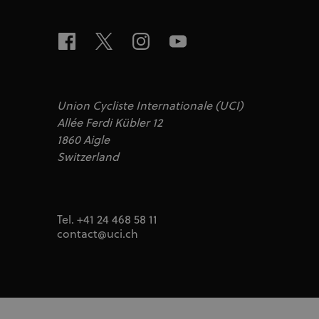
_fbp
Meta Platfor
.uci.org
Union Cycliste Internationale (UCI)
Allée Ferdi Kübler 12
1860 Aigle
Switzerland
Tel. +41 24 468 58 11
contact@uci.ch