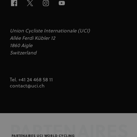
nécessaire
que la
bannière de
cookies
Cookie-
Script.com
fonctionne
Union Cycliste Internationale (UCI)
correctement.
Allée Ferdi Kübler 12
1860 Aigle
Switzerland
Fournisseur
Nom
Expiration
Description
/ Domaine
Fournisseur
Nom
Expiration
Description
_ga_LKPKTSYSBG
.uci.org
1 an 1
/ Domaine
Tel. +41 24 468 58 11
mois
contact@uci.ch
arcki2_adform
audrte.com/
Session
Il collecte des
_hjSession_2881608
.uci.org
30 minutes
données sur le
comportement
_hjSessionUser_2881608
.uci.org
1 an
et l'interaction
des visiteurs -
Ceci est utilisé
Fournisseur /
pour
Nom
Expiration
Description
optimiser le
Domaine
site Web et
rendre la
PARTENAIRES
CM14
14 jours
Vérifie si une
Adform A/S
publicité plus
adform.net
nouvelle
pertinente
synchronisation
PARTENAIRES UCI WORLD CYCLING