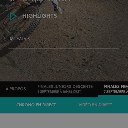
HIGHLIGHTS
VALAIS
FINALES JUNIORS DESCENTE
FINALES FE
À PROPOS
6 SEPTEMBRE À 10H55 CEST
7 SEPTEMBRE À
CHRONO EN DIRECT
VIDÉO EN DIRECT