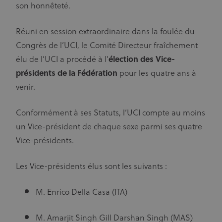
activity is:
son honnêteté.
chaque
Doubleclick is
demande de
Googles real
page d'un site
time bidding
et utilisé pour
advertising
Réuni en session extraordinaire dans la foulée du
calculer les
exchange
données de
Congrès de l’UCI, le Comité Directeur fraîchement
visiteur, de
ajs_user_id
60
Ce cookie
Segment.io Inc.
session et de
segment
secondes
permet de
élu de l’UCI a procédé à l’
élection des Vice-
campagne
suivre
pour les
l'utilisation des
présidents de la Fédération
pour les quatre ans à
rapports
visiteurs, les
d'analyse du
événements, le
venir.
site.
marketing cible
et peut
également
Conformément à ses Statuts, l’UCI compte au moins
mesurer les
performances
un Vice-président de chaque sexe parmi ses quatre
et la stabilité de
l'application.
Vice-présidents.
Les cookies de
ce domaine ont
une durée de
vie d'un an.
Les Vice-présidents élus sont les suivants :
_fbp
3 mois
Utilisé par
Meta Platform Inc.
.uci.org
Facebook pour
fournir une
M. Enrico Della Casa (ITA)
série de
produits
publicitaires
M. Amarjit Singh Gill Darshan Singh (MAS)
tels que les