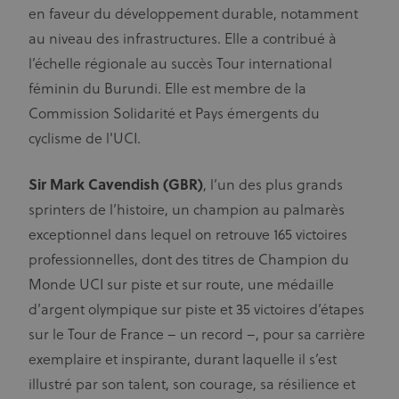
adform.net
nouvelle
domaine ont
en faveur du développement durable, notamment
synchronisation
une durée de
des cookies
vie de 1 an
au niveau des infrastructures. Elle a contribué à
partenaires est
requise (cookie
_ga
1 an 1
Ce nom de
l’échelle régionale au succès Tour international
Google
défini par le
mois
cookie est
LLC
serveur
.uci.org
associé à
féminin du Burundi. Elle est membre de la
publicitaire)
Google
Universal
Commission Solidarité et Pays émergents du
UserID1
6 mois
Ce cookie est
ADITION
Analytics -
utilisé pour
technologies AG
qui est une
cyclisme de l'UCI.
adfarm1.adition.com/
collecter des
mise à jour
informations
importante du
sur un visiteur.
service
Sir Mark Cavendish (GBR)
, l’un des plus grands
d'analyse le
test_cookie
1 an
Ce cookie est
Google LLC
plus
doubleclick.net
défini par
sprinters de l’histoire, un champion au palmarès
couramment
DoubleClick
utilisé de
(qui appartient
exceptionnel dans lequel on retrouve 165 victoires
Google. Ce
à Google) pour
cookie est
déterminer si le
professionnelles, dont des titres de Champion du
utilisé pour
navigateur du
distinguer les
visiteur du site
Monde UCI sur piste et sur route, une médaille
utilisateurs
Web prend en
uniques en
charge les
d’argent olympique sur piste et 35 victoires d’étapes
attribuant un
cookies.
numéro
sur le Tour de France – un record –, pour sa carrière
généré
IDA
doubleclick.net
1 an
This domain is
aléatoirement
owned by
exemplaire et inspirante, durant laquelle il s’est
comme
Doubleclick
identifiant
(Google). The
illustré par son talent, son courage, sa résilience et
client. Il est
main business
inclus dans