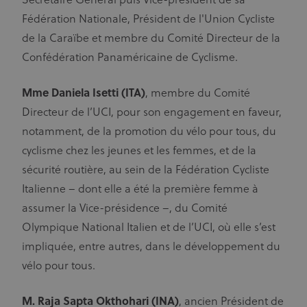
Secrétaire Général puis Vice-président de sa
de
consentement
Fédération Nationale, Président de l'Union Cycliste
des visiteurs
en matière de
de la Caraïbe et membre du Comité Directeur de la
cookies. Il est
nécessaire
Confédération Panaméricaine de Cyclisme.
que la
bannière de
cookies
Mme Daniela Isetti (ITA)
, membre du Comité
Cookie-
Script.com
Directeur de l’UCI, pour son engagement en faveur,
fonctionne
correctement.
notamment, de la promotion du vélo pour tous, du
cyclisme chez les jeunes et les femmes, et de la
sécurité routière, au sein de la Fédération Cycliste
Fournisseur
Italienne – dont elle a été la première femme à
Nom
Expiration
Description
/ Domaine
Fournisseur
assumer la Vice-présidence –, du Comité
Nom
Expiration
Description
_ga_LKPKTSYSBG
.uci.org
1 an 1
/ Domaine
mois
Olympique National Italien et de l’UCI, où elle s’est
arcki2_adform
audrte.com/
Session
Il collecte des
_hjSession_2881608
.uci.org
30 minutes
impliquée, entre autres, dans le développement du
données sur le
comportement
vélo pour tous.
_hjSessionUser_2881608
.uci.org
1 an
et l'interaction
des visiteurs -
Ceci est utilisé
Fournisseur /
pour
Nom
Expiration
Description
M. Raja Sapta Okthohari (INA)
, ancien Président de
optimiser le
Domaine