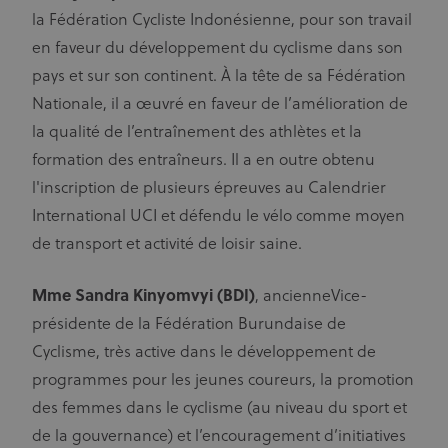
site Web et
la Fédération Cycliste Indonésienne, pour son travail
rendre la
CM14
14 jours
Vérifie si une
Adform A/S
publicité plus
adform.net
nouvelle
en faveur du développement du cyclisme dans son
pertinente
synchronisation
des cookies
pays et sur son continent. À la tête de sa Fédération
ajs_anonymous_id
1 an
Ces cookies
Segment.io
partenaires est
sont
Inc.
requise (cookie
Nationale, il a œuvré en faveur de l’amélioration de
segment
généralement
défini lors de la
utilisés pour
synchronisation
la qualité de l’entraînement des athlètes et la
Analytics et
des cookies)
aident à
formation des entraîneurs. Il a en outre obtenu
compter le
uid
adform.net
60
Ce cookie
nombre de
secondes
fournit un
l'inscription de plusieurs épreuves au Calendrier
personnes qui
identifiant
visitent un
d'utilisateur
International UCI et défendu le vélo comme moyen
certain site en
généré par
suivant si
machine
de transport et activité de loisir saine.
vous l'avez
attribué de
déjà visité. Ce
manière unique
cookie a une
et recueille des
durée de vie
données sur
Mme Sandra Kinyomvyi (BDI)
, ancienneVice-
de 1 an.
l'activité sur le
site Web. Ces
présidente de la Fédération Burundaise de
seg_xid
segment
1 an
Ce cookie de
données
performance
peuvent être
Cyclisme, très active dans le développement de
compte les
envoyées à un
visites et suit
tiers pour
programmes pour les jeunes coureurs, la promotion
d'autres sites
analyse et
Web liés au
rapport.
des femmes dans le cyclisme (au niveau du sport et
trafic
métrique. Les
de la gouvernance) et l’encouragement d’initiatives
CM
1 an
Vérifie si une
Adform A/S
cookies de ce